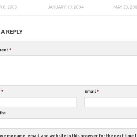
 8, 2003
JANUARY 19, 2004
MAY 23, 20
 A REPLY
ment
*
e
*
Email
*
ite
ve my name, email, and website in this browser for the next time 