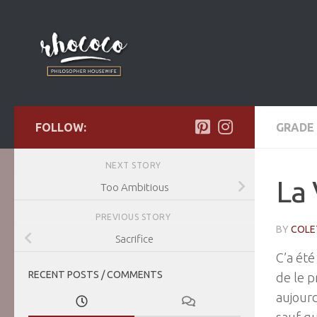
Skip to content
FOLLOW:
GRADE 
NEXT STORY
La 
Too Ambitious
PREVIOUS STORY
BY
COLE
Sacrifice
C’a été
RECENT POSTS / COMMENTS
de le p
aujourd
sauf qu