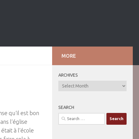
MORE
ARCHIVES
ARCHIVES
SEARCH
nse qu’il est bon
Search
ans l’église
for:
était à l’école
faire cela à