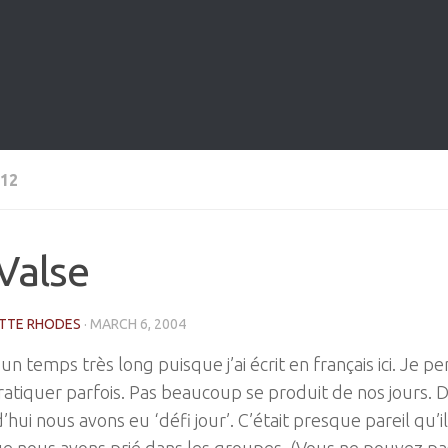
12
Valse
TTE RHODES
·
MARCH 6, 2004
 un temps très long puisque j’ai écrit en français ici. Je pe
ratiquer parfois. Pas beaucoup se produit de nos jours. D
’hui nous avons eu ‘défi jour’. C’était presque pareil qu’il 
e nous avons prié dans les groupes. (Vous ne pouvez pas 