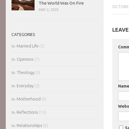
The World Was On Fire
OCTOBER
MAY 2, 2020
LEAVE
CATEGORIES
Married Life
(2)
Com
Opinions
(7)
Theology
(3)
Everyday
(3)
Nam
Motherhood
(9)
Webs
Reflections
(13)
Relationships
(6)
Sa